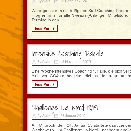
By Alain
28 Februar 2024
Wir organisieren ein 5-tägiges Surf Coaching Progr
Programm ist für alle Niveaus (Anfänger, Mittelstufe, 
Termine in den...
Read More
Intensive Coaching Dakhla
By Alain
13 November 2025
Eine Woche intensives Coaching für alle, die sich ve
Alain von GO4surf begleiten dich auf den traumhaften
Read More
Challenge La Nord 18/19
By Alain
26 Januar 2019
Am Mittwoch, dem 24. Januar 19 startete das „Lande
Wettbewerb, „La Challenge La Nord“, nachdem endli