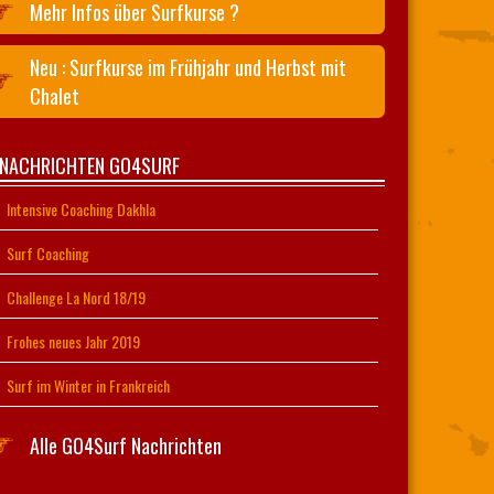
Mehr Infos über Surfkurse ?
Neu : Surfkurse im Frühjahr und Herbst mit
Chalet
 NACHRICHTEN GO4SURF
Intensive Coaching Dakhla
Surf Coaching
Challenge La Nord 18/19
Frohes neues Jahr 2019
Surf im Winter in Frankreich
Alle GO4Surf Nachrichten