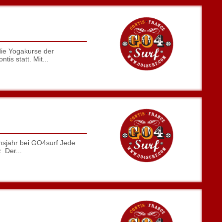
ie Yogakurse der
is statt. Mit...
sjahr bei GO4surf Jede
 Der...