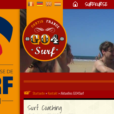
SURFKURSE
Startseite
»
Kontakt
»
Aktuelles GO4Surf
Surf Coaching