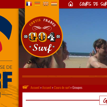
COURS DE SU
Accueil
»
Accueil
»
Cours de surf
»
Groupes
G