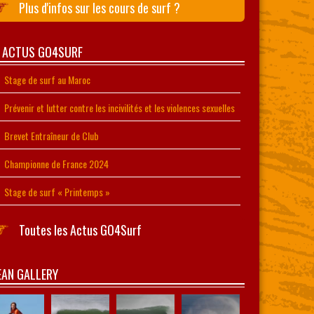
Plus d'infos sur les cours de surf ?
S ACTUS GO4SURF
Stage de surf au Maroc
Prévenir et lutter contre les incivilités et les violences sexuelles
Brevet Entraîneur de Club
Championne de France 2024
Stage de surf « Printemps »
Toutes les Actus GO4Surf
AN GALLERY