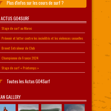
Plus d'infos sur les cours de surf ?
S ACTUS GO4SURF
Stage de surf au Maroc
Prévenir et lutter contre les incivilités et les violences sexuelles
Brevet Entraîneur de Club
Championne de France 2024
Stage de surf « Printemps »
Toutes les Actus GO4Surf
AN GALLERY